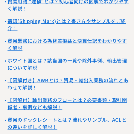
貿易用語 “建値”とは？初心者向けの図解でわかりやす
く解説！
荷印(Shipping Mark)とは？書き方やサンプルをご紹
介！
貿易業務における為替差損益と決算仕訳をわかりやす
く解説
ホワイト国とは？該当国の一覧や除外事例、輸出管理
について解説
【図解付き】AWBとは？貿易・輸出入業務の流れとあ
わせて解説！
【図解付】輸出業務のフローとは？必要書類・取引関
係者・事例なども解説！
貿易のドックレシートとは？流れやサンプル、ACLと
の違いを詳しく解説！