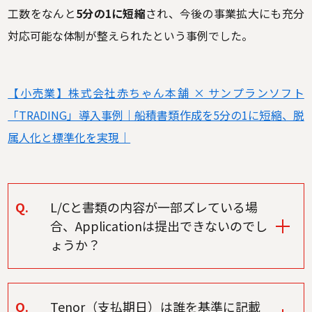
工数をなんと
5分の1に短縮
され、今後の事業拡大にも充分
対応可能な体制が整えられたという事例でした。
【小売業】株式会社赤ちゃん本舗 × サンプランソフト
「TRADING」導入事例｜船積書類作成を5分の1に短縮、脱
属人化と標準化を実現｜
Q.
L/Cと書類の内容が一部ズレている場
合、Applicationは提出できないのでし
ょうか？
Q.
Tenor（支払期日）は誰を基準に記載