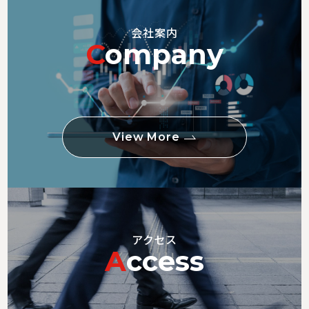
会社案内
C
ompany
View More
アクセス
A
ccess