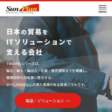
MENU
日本
貿易
の
を
ITソリューション
で
支える会社
TRADINGシリーズは、
輸出・輸入・輸出入・在庫・販売管理までを網羅し、
業務効率化の改善に寄与する、
のべ2,000社以上の導入実績がある貿易ソフトです。
製品・ソリューション