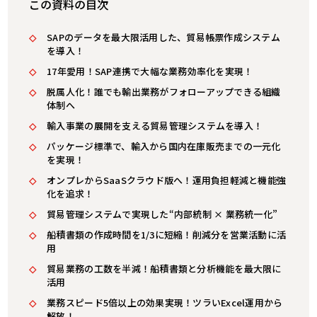
この資料の目次
SAPのデータを最大限活用した、貿易帳票作成システム
を導入！
17年愛用！SAP連携で大幅な業務効率化を実現！
脱属人化！誰でも輸出業務がフォローアップできる組織
体制へ
輸入事業の展開を支える貿易管理システムを導入！
パッケージ標準で、輸入から国内在庫販売までの一元化
を実現！
オンプレからSaaSクラウド版へ！運用負担軽減と機能強
化を追求！
貿易管理システムで実現した“内部統制 × 業務統一化”
船積書類の作成時間を1/3に短縮！削減分を営業活動に活
用
貿易業務の工数を半減！船積書類と分析機能を最大限に
活用
業務スピード5倍以上の効果実現！ツラいExcel運用から
解放！