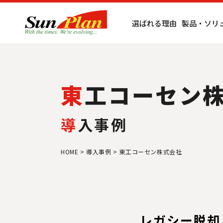
選ばれる理由
製品・ソリ
東工コーセン
導
入事例
HOME
>
導入事例
>
東工コーセン株式会社
レガシー脱却